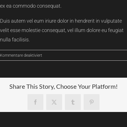
ex ea commodo consequat.
Duis autem vel eum iriure dolor in hendrerit in vulputate
velit esse molestie consequat, vel illum dolore eu feugiat
nulla facilisis.
für
Kommentare deaktiviert
Quality
Products
for
Companies
Share This Story, Choose Your Platform!
Facebook
X
Tumblr
Pinterest